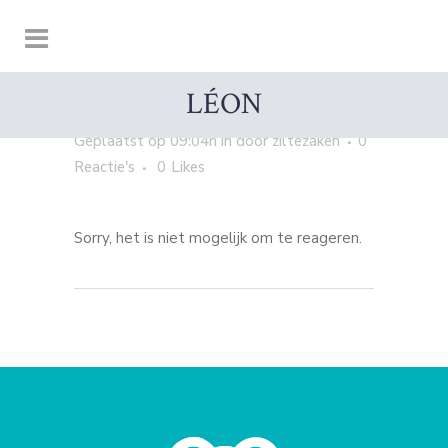
LÉON
27 OKT
LÉON
Geplaatst op 09:04h
in
door
ziltezaken
0
Reactie's
0
Likes
Sorry, het is niet mogelijk om te reageren.